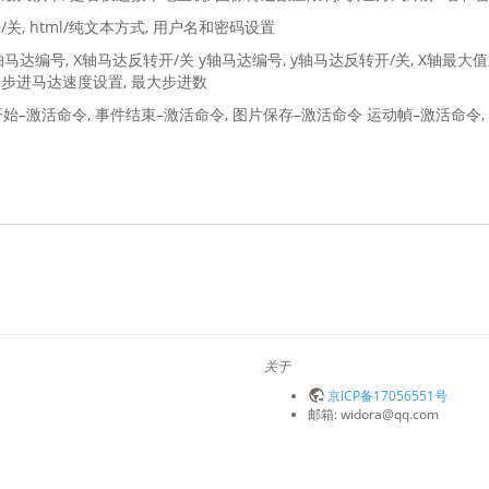
/关, html/纯文本方式, 用户名和密码设置
轴马达编号, X轴马达反转开/关 y轴马达编号, y轴马达反转开/关, X轴最大值, 
轴步进角, 步进马达速度设置, 最大步进数
件开始–激活命令, 事件结束–激活命令, 图片保存–激活命令 运动幀–激活命令
关于
京ICP备17056551号
邮箱: widora@qq.com