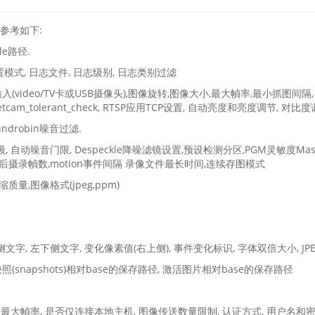
可参考如下:
le路径.
在配置模式, 日志文件, 日志级别, 日志类别过滤
(video/TV卡或USB摄像头),图像旋转,图像大小,最大幀率,最小抓图间隔, 网
etcam_tolerant_check, RTSP应用TCP设置, 自动亮度和亮度调节, 
undrobin噪音过滤.
, 自动噪音门限, Despeckle降噪滤镜设置,预设检测分区,PGM灵敏度Mas
tion后摄录幀数,motion事件间隔 录像文件最长时间,连续存图模式
量,图像格式(jpeg,ppm)
字, 左下侧文字, 变化像素值(右上侧), 事件变化标识, 字体双倍大小, JPEG
照(snapshots)相对base的保存路径, 激活图片相对base的保存路径
/关, 最大幀率, 是否仅连接本地主机, 图像传送数量限制, 认证方式, 用户名和