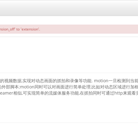
sion_off' to 'extension'.
像头的视频数据,实现对动态画面的抓拍和录像等功能. motion一旦检测
部脚本;motion同时可以对画面进行简单处理,比如对动态区域进行加框处理
reamer相似,可实现简单的流媒体服务功能,在抓拍同时可通过http来观看