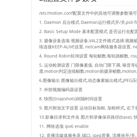
/etc/motion.conf配置文件中的其他可调整参数项
1. Daemon 后台模式 Daemon运行模式开/关,pid-fi
2. Basic Setup Mode 基本配置模式 是否运行
3. 摄像设备选项 视频设备,V4L2文件格式选择,视频输入
络连接KEEP-ALIVE设置, netcam网络服务器设置, n
4. Round Robin轮询设置 每轮帧数,每轮跳帧数, ro
5. 运动检测设置 门限像素值, 自动门限下调, 噪音等级
度,motion判定连续幀数,motion前摄录幀数,mo
6.图像输出 图像输出模式,动态像素输出模式,JPEG压缩质
7. 外部视频编码器设置
8. 快照(Snapshots)间隔时间设置
9. 图片附加文字设置 运动目标加框, 加框样式, 右下侧文
10.影像目录和文件名 图片和录像保存路径(base), 快
11. 网络选项 ipv6 enable
12. 直播流媒体服务器 端口, jpeg质量, 流播放开