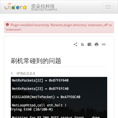
歪朵拉科技
Small but Powerful.
Plugin installed incorrectly. Rename plugin directory 'extension_off' to
'extension'.
刷机常碰到的问题
1、IP为0.0.0.0