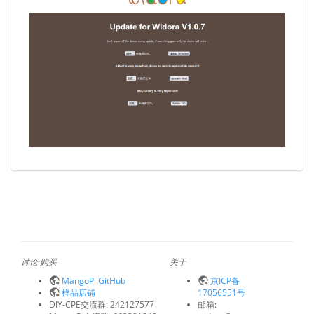
讨论·购买
关于
MangoPi GitHub
京ICP备
样品店铺
17056551号
DIY-CPE交流群: 242127577
邮箱: